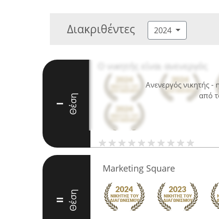
Διακριθέντες
2024
Ο νικητής είναι ανενεργός
Ανενεργός νικητής -
από τ
Θέση
I
Marketing Square
Θέση
II