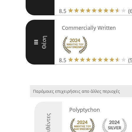
8.5
(6
Commercially Written
Θέση
III
8.5
(5
Παρόμοιες επιχειρήσεις απο άλλες περιοχές
Polyptychon
Διακριθέντες