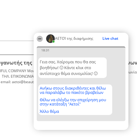
ΑΕΤΟΊ της διαφήμισης
Live chat
18:31
Γεια σας. Χαίρομαι που θα σας
ργανωτής της κατάταξης
Κατάταξη
Επικοινων
βοηθήσω! 🙂 Κάντε κλικ στο
IFUL COMPANY Μονοπρόσωπη ΙΚΕ
Διακριθέντες
Επικοινωνία
αντίστοιχο θέμα συνομιλίας! 🙂
ΤΗΛ. ΕΠΙΚΟΙΝΩΝΙΑΣ: 2104128019
Λίστα
email: aetoi@beautifulcompany.co
όλων των
διακριθέντων
Ανήκω στους διακριθέντες και θέλω
να παραλάβω το πακέτο βραβείων
Μεθοδολογία
Όροι &
Θέλω να ελέγξω την επιχείρηση μου
στην κατάταξη "Αετοί"
προϋποθέσεις
ΠΟΛΙΤΙΚΗ
Άλλο θέμα
ΑΠΟΡΡΗΤΟΥ