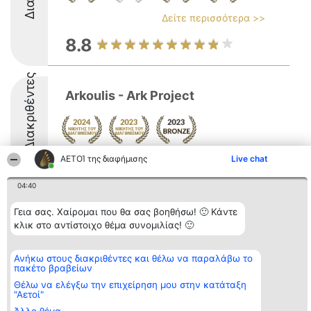
Δείτε περισσότερα >>
8.8
Διακριθέντες
Arkoulis - Ark Project
ΑΕΤΟΊ της διαφήμισης
Live chat
8.6
04:40
Γεια σας. Χαίρομαι που θα σας βοηθήσω! 🙂 Κάντε
Διοργανωτής της
Κατάταξη
Επικοινωνία
κατάταξης
Διακριθέντες
Επικοινωνία
κλικ στο αντίστοιχο θέμα συνομιλίας! 🙂
BEAUTIFUL COMPANY
Λίστα όλων
Μονοπρόσωπη ΙΚΕ
των
ΤΗΛ. ΕΠΙΚΟΙΝΩΝΙΑΣ:
διακριθέντων
Ανήκω στους διακριθέντες και θέλω να παραλάβω το
2104128019
Μεθοδολογία
πακέτο βραβείων
email:
Όροι &
Θέλω να ελέγξω την επιχείρηση μου στην κατάταξη
aetoi@beautifulcompany.co
προϋποθέσεις
"Αετοί"
ΠΟΛΙΤΙΚΗ
ΑΠΟΡΡΗΤΟΥ