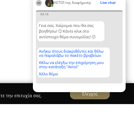
ΑΕΤΟΊ της διαφήμισης
Live chat
03:14
Γεια σας. Χαίρομαι που θα σας
βοηθήσω! 🙂 Κάντε κλικ στο
αντίστοιχο θέμα συνομιλίας! 🙂
Ανήκω στους διακριθέντες και θέλω
να παραλάβω το πακέτο βραβείων
Θέλω να ελέγξω την επιχείρηση μου
στην κατάταξη "Αετοί"
Άλλο θέμα
Έλεγχος
τε την επιτυχία σας.
στική προβολή