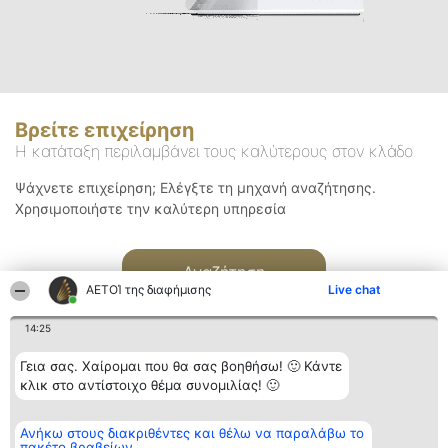
Βρείτε επιχείρηση
Η κατάταξη περιλαμβάνει τους καλύτερους στον κλάδο
Ψάχνετε επιχείρηση; Ελέγξτε τη μηχανή αναζήτησης.
Χρησιμοποιήστε την καλύτερη υπηρεσία
Αναζήτηση
ΑΕΤΟΊ της διαφήμισης
Live chat
14:25
Γεια σας. Χαίρομαι που θα σας βοηθήσω! 🙂 Κάντε
κλικ στο αντίστοιχο θέμα συνομιλίας! 🙂
Διοργανωτής της
Κατάταξη
Επικοινωνία
Ανήκω στους διακριθέντες και θέλω να παραλάβω το
κατάταξης
Διακριθέντες
Επικοινωνία
πακέτο βραβείων
BEAUTIFUL COMPANY