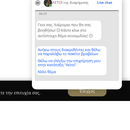
ΑΕΤΟΊ της διαφήμισης
Live chat
05:37
Γεια σας. Χαίρομαι που θα σας
βοηθήσω! 🙂 Κάντε κλικ στο
αντίστοιχο θέμα συνομιλίας! 🙂
Ανήκω στους διακριθέντες και θέλω
να παραλάβω το πακέτο βραβείων
Θέλω να ελέγξω την επιχείρηση μου
στην κατάταξη "Αετοί"
Άλλο θέμα
Έλεγχος
τε την επιτυχία σας.
aria Koutsoudaki