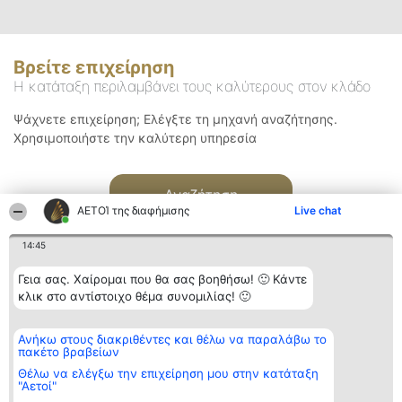
Βρείτε επιχείρηση
Η κατάταξη περιλαμβάνει τους καλύτερους στον κλάδο
Ψάχνετε επιχείρηση; Ελέγξτε τη μηχανή αναζήτησης.
Χρησιμοποιήστε την καλύτερη υπηρεσία
Αναζήτηση
ΑΕΤΟΊ της διαφήμισης
Live chat
14:45
Γεια σας. Χαίρομαι που θα σας βοηθήσω! 🙂 Κάντε
κλικ στο αντίστοιχο θέμα συνομιλίας! 🙂
Διοργανωτής της
Κατάταξη
Επικοινωνία
Ανήκω στους διακριθέντες και θέλω να παραλάβω το
κατάταξης
Διακριθέντες
Επικοινωνία
πακέτο βραβείων
BEAUTIFUL COMPANY
Λίστα όλων
Μονοπρόσωπη ΙΚΕ
των
Θέλω να ελέγξω την επιχείρηση μου στην κατάταξη
ΤΗΛ. ΕΠΙΚΟΙΝΩΝΙΑΣ:
διακριθέντων
"Αετοί"
2104128019
Μεθοδολογία