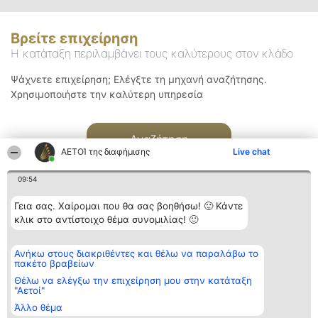
Βρείτε επιχείρηση
Η κατάταξη περιλαμβάνει τους καλύτερους στον κλάδο
Ψάχνετε επιχείρηση; Ελέγξτε τη μηχανή αναζήτησης.
Χρησιμοποιήστε την καλύτερη υπηρεσία
Αναζήτηση
ΑΕΤΟΊ της διαφήμισης
Live chat
09:54
Γεια σας. Χαίρομαι που θα σας βοηθήσω! 🙂 Κάντε
κλικ στο αντίστοιχο θέμα συνομιλίας! 🙂
Διοργανωτής της
Κατάταξη
Επικοινωνία
Ανήκω στους διακριθέντες και θέλω να παραλάβω το
κατάταξης
Διακριθέντες
Επικοινωνία
πακέτο βραβείων
BEAUTIFUL COMPANY
Λίστα όλων
Μονοπρόσωπη ΙΚΕ
των
Θέλω να ελέγξω την επιχείρηση μου στην κατάταξη
ΤΗΛ. ΕΠΙΚΟΙΝΩΝΙΑΣ:
διακριθέντων
"Αετοί"
2104128019
Μεθοδολογία
Άλλο θέμα
email:
Όροι &
aetoi@beautifulcompany.co
προϋποθέσεις