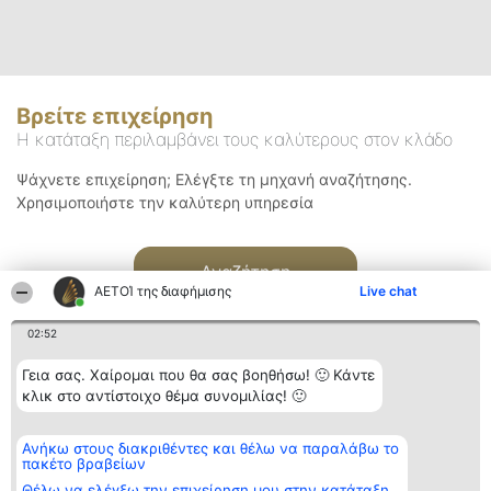
Βρείτε επιχείρηση
Η κατάταξη περιλαμβάνει τους καλύτερους στον κλάδο
Ψάχνετε επιχείρηση; Ελέγξτε τη μηχανή αναζήτησης.
Χρησιμοποιήστε την καλύτερη υπηρεσία
Αναζήτηση
ΑΕΤΟΊ της διαφήμισης
Live chat
02:52
Γεια σας. Χαίρομαι που θα σας βοηθήσω! 🙂 Κάντε
κλικ στο αντίστοιχο θέμα συνομιλίας! 🙂
Διοργανωτής της
Κατάταξη
Επικοινωνία
Ανήκω στους διακριθέντες και θέλω να παραλάβω το
κατάταξης
Διακριθέντες
Επικοινωνία
πακέτο βραβείων
BEAUTIFUL COMPANY
Λίστα όλων
Μονοπρόσωπη ΙΚΕ
των
Θέλω να ελέγξω την επιχείρηση μου στην κατάταξη