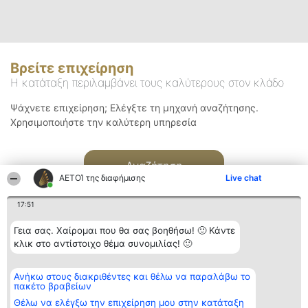
Βρείτε επιχείρηση
Η κατάταξη περιλαμβάνει τους καλύτερους στον κλάδο
Ψάχνετε επιχείρηση; Ελέγξτε τη μηχανή αναζήτησης.
Χρησιμοποιήστε την καλύτερη υπηρεσία
Αναζήτηση
ΑΕΤΟΊ της διαφήμισης
Live chat
17:51
Γεια σας. Χαίρομαι που θα σας βοηθήσω! 🙂 Κάντε
κλικ στο αντίστοιχο θέμα συνομιλίας! 🙂
Διοργανωτής της
Κατάταξη
Επικοινωνία
Ανήκω στους διακριθέντες και θέλω να παραλάβω το
κατάταξης
Διακριθέντες
Επικοινωνία
πακέτο βραβείων
BEAUTIFUL COMPANY
Λίστα όλων
Μονοπρόσωπη ΙΚΕ
των
Θέλω να ελέγξω την επιχείρηση μου στην κατάταξη
ΤΗΛ. ΕΠΙΚΟΙΝΩΝΙΑΣ:
διακριθέντων