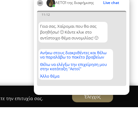
ΑΕΤΟΊ της διαφήμισης
Live chat
11:12
Γεια σας. Χαίρομαι που θα σας
βοηθήσω! 🙂 Κάντε κλικ στο
αντίστοιχο θέμα συνομιλίας! 🙂
Ανήκω στους διακριθέντες και θέλω
να παραλάβω το πακέτο βραβείων
Θέλω να ελέγξω την επιχείρηση μου
στην κατάταξη "Αετοί"
Άλλο θέμα
Έλεγχος
τε την επιτυχία σας.
pportunity