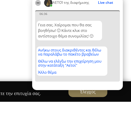
ΑΕΤΟΊ της διαφήμισης
Live chat
06:36
Γεια σας. Χαίρομαι που θα σας
βοηθήσω! 🙂 Κάντε κλικ στο
αντίστοιχο θέμα συνομιλίας! 🙂
Ανήκω στους διακριθέντες και θέλω
να παραλάβω το πακέτο βραβείων
Θέλω να ελέγξω την επιχείρηση μου
στην κατάταξη "Αετοί"
Άλλο θέμα
Έλεγχος
τε την επιτυχία σας.