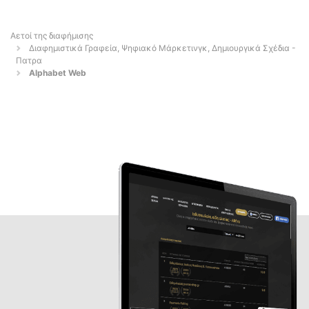
Αετοί της διαφήμισης
Διαφημιστικά Γραφεία, Ψηφιακό Μάρκετινγκ, Δημιουργικά Σχέδια -
Πατρα
Alphabet Web