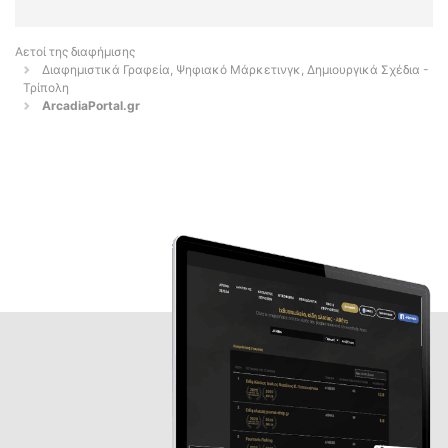
Αετοί της διαφήμισης
Διαφημιστικά Γραφεία, Ψηφιακό Μάρκετινγκ, Δημιουργικά Σχέδια -
Τρίπολη
ArcadiaPortal.gr