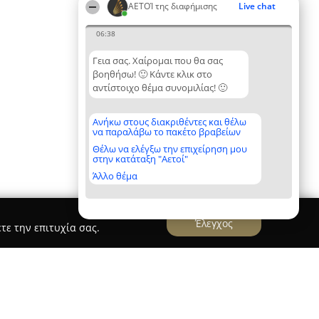
ΑΕΤΟΊ της διαφήμισης
Live chat
06:38
Γεια σας. Χαίρομαι που θα σας
βοηθήσω! 🙂 Κάντε κλικ στο
αντίστοιχο θέμα συνομιλίας! 🙂
Ανήκω στους διακριθέντες και θέλω
να παραλάβω το πακέτο βραβείων
Θέλω να ελέγξω την επιχείρηση μου
στην κατάταξη "Αετοί"
Άλλο θέμα
Έλεγχος
τε την επιτυχία σας.
κτυπώσεις