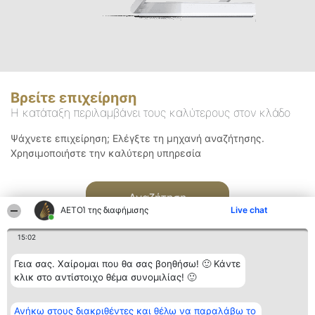
Βρείτε επιχείρηση
Η κατάταξη περιλαμβάνει τους καλύτερους στον κλάδο
Ψάχνετε επιχείρηση; Ελέγξτε τη μηχανή αναζήτησης.
Χρησιμοποιήστε την καλύτερη υπηρεσία
Αναζήτηση
ΑΕΤΟΊ της διαφήμισης
Live chat
15:02
Γεια σας. Χαίρομαι που θα σας βοηθήσω! 🙂 Κάντε
κλικ στο αντίστοιχο θέμα συνομιλίας! 🙂
Διοργανωτής της
Κατάταξη
Επικοινωνία
Ανήκω στους διακριθέντες και θέλω να παραλάβω το
κατάταξης
Διακριθέντες
Επικοινωνία