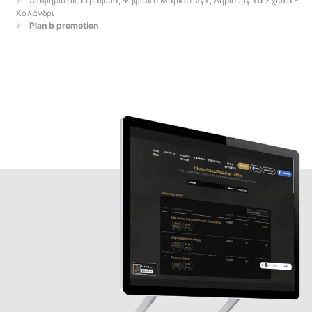
Διαφημιστικά Γραφεία, Ψηφιακό Μάρκετινγκ, Δημιουργικά Σχέδια -
Χαλάνδρι
Plan b promotion