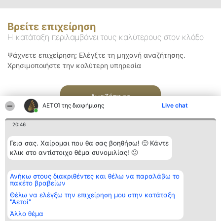
Βρείτε επιχείρηση
Η κατάταξη περιλαμβάνει τους καλύτερους στον κλάδο
Ψάχνετε επιχείρηση; Ελέγξτε τη μηχανή αναζήτησης.
Χρησιμοποιήστε την καλύτερη υπηρεσία
Αναζήτηση
ΑΕΤΟΊ της διαφήμισης
Live chat
20:46
Γεια σας. Χαίρομαι που θα σας βοηθήσω! 🙂 Κάντε
κλικ στο αντίστοιχο θέμα συνομιλίας! 🙂
Διοργανωτής της
Κατάταξη
Επικοινωνία
Ανήκω στους διακριθέντες και θέλω να παραλάβω το
κατάταξης
Διακριθέντες
Επικοινωνία
πακέτο βραβείων
BEAUTIFUL COMPANY
Λίστα όλων
Μονοπρόσωπη ΙΚΕ
των
Θέλω να ελέγξω την επιχείρηση μου στην κατάταξη
ΤΗΛ. ΕΠΙΚΟΙΝΩΝΙΑΣ:
διακριθέντων
"Αετοί"
2104128019
Μεθοδολογία
Άλλο θέμα
email:
Όροι &
aetoi@beautifulcompany.co
προϋποθέσεις