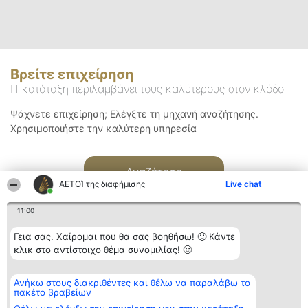
Βρείτε επιχείρηση
Η κατάταξη περιλαμβάνει τους καλύτερους στον κλάδο
Ψάχνετε επιχείρηση; Ελέγξτε τη μηχανή αναζήτησης.
Χρησιμοποιήστε την καλύτερη υπηρεσία
Αναζήτηση
ΑΕΤΟΊ της διαφήμισης
Live chat
11:00
Γεια σας. Χαίρομαι που θα σας βοηθήσω! 🙂 Κάντε
κλικ στο αντίστοιχο θέμα συνομιλίας! 🙂
Διοργανωτής της
Κατάταξη
Επικοινωνία
Ανήκω στους διακριθέντες και θέλω να παραλάβω το
κατάταξης
Διακριθέντες
Επικοινωνία
πακέτο βραβείων
BEAUTIFUL COMPANY
Λίστα όλων
Μονοπρόσωπη ΙΚΕ
των