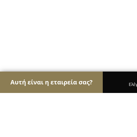
Αυτή είναι η εταιρεία σας?
Ελέ
Αετοί της διαφήμισης
Διαφημιστικά Γραφεία, Ψ
Think Digital