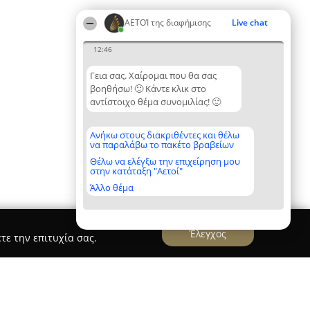
ΑΕΤΟΊ της διαφήμισης
Live chat
12:46
Γεια σας. Χαίρομαι που θα σας
βοηθήσω! 🙂 Κάντε κλικ στο
αντίστοιχο θέμα συνομιλίας! 🙂
Ανήκω στους διακριθέντες και θέλω
να παραλάβω το πακέτο βραβείων
Θέλω να ελέγξω την επιχείρηση μου
στην κατάταξη "Αετοί"
Άλλο θέμα
Έλεγχος
τε την επιτυχία σας.
ΚΗΣ ΚΩΝΣΤΑΝΤΙΝΟΣ FOREVER BUSINESS OWNER