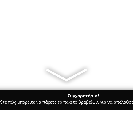
Συγχαρητήρια!
γξτε πώς μπορείτε να πάρετε το πακέτο βραβείων, για να απολαύσε
ηφιακό Μάρκετινγκ, Δημιουργικά Σχέδια - Καλαμαριά
ΣΚΟΥΜΠΑ