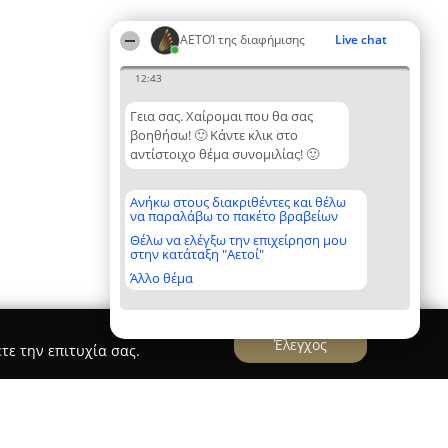
ΑΕΤΟΊ της διαφήμισης
Live chat
12:43
Γεια σας. Χαίρομαι που θα σας
βοηθήσω! 🙂 Κάντε κλικ στο
αντίστοιχο θέμα συνομιλίας! 🙂
Ανήκω στους διακριθέντες και θέλω
να παραλάβω το πακέτο βραβείων
Θέλω να ελέγξω την επιχείρηση μου
στην κατάταξη "Αετοί"
Άλλο θέμα
Έλεγχος
τε την επιτυχία σας.
ickers