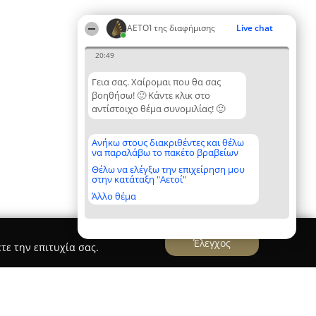
ΑΕΤΟΊ της διαφήμισης
Live chat
20:49
Γεια σας. Χαίρομαι που θα σας
βοηθήσω! 🙂 Κάντε κλικ στο
αντίστοιχο θέμα συνομιλίας! 🙂
Ανήκω στους διακριθέντες και θέλω
να παραλάβω το πακέτο βραβείων
Θέλω να ελέγξω την επιχείρηση μου
στην κατάταξη "Αετοί"
Άλλο θέμα
Έλεγχος
τε την επιτυχία σας.
ιστικά