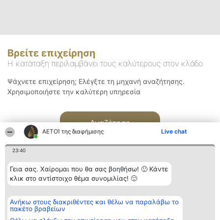
Βρείτε επιχείρηση
Η κατάταξη περιλαμβάνει τους καλύτερους στον κλάδο
Ψάχνετε επιχείρηση; Ελέγξτε τη μηχανή αναζήτησης.
Χρησιμοποιήστε την καλύτερη υπηρεσία
Αναζήτηση
ΑΕΤΟΊ της διαφήμισης
Live chat
23:40
Γεια σας. Χαίρομαι που θα σας βοηθήσω! 🙂 Κάντε
κλικ στο αντίστοιχο θέμα συνομιλίας! 🙂
Διοργανωτής της
Κατάταξη
Επικοινωνία
Ανήκω στους διακριθέντες και θέλω να παραλάβω το
κατάταξης
Διακριθέντες
Επικοινωνία
πακέτο βραβείων
BEAUTIFUL COMPANY
Λίστα όλων
Μονοπρόσωπη ΙΚΕ
των