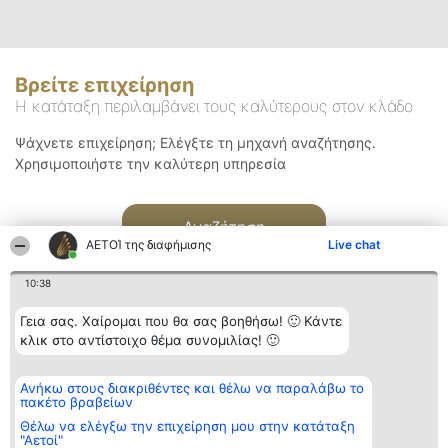
Βρείτε επιχείρηση
Η κατάταξη περιλαμβάνει τους καλύτερους στον κλάδο
Ψάχνετε επιχείρηση; Ελέγξτε τη μηχανή αναζήτησης.
Χρησιμοποιήστε την καλύτερη υπηρεσία
Αναζήτηση
ΑΕΤΟΊ της διαφήμισης
Live chat
10:38
Γεια σας. Χαίρομαι που θα σας βοηθήσω! 🙂 Κάντε
κλικ στο αντίστοιχο θέμα συνομιλίας! 🙂
Διοργανωτής της
Κατάταξη
Επικοινωνία
Ανήκω στους διακριθέντες και θέλω να παραλάβω το
κατάταξης
Διακριθέντες
Επικοινωνία
πακέτο βραβείων
BEAUTIFUL COMPANY
Λίστα όλων
Μονοπρόσωπη ΙΚΕ
των
Θέλω να ελέγξω την επιχείρηση μου στην κατάταξη
ΤΗΛ. ΕΠΙΚΟΙΝΩΝΙΑΣ:
διακριθέντων
"Αετοί"
2104128019