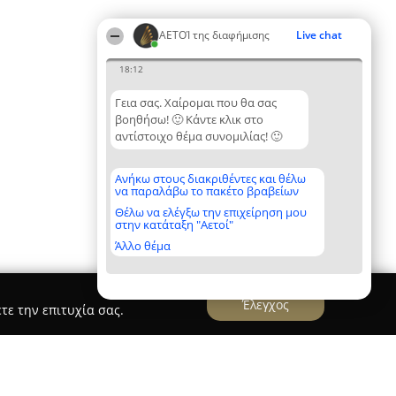
ΑΕΤΟΊ της διαφήμισης
Live chat
18:12
Γεια σας. Χαίρομαι που θα σας
βοηθήσω! 🙂 Κάντε κλικ στο
αντίστοιχο θέμα συνομιλίας! 🙂
Ανήκω στους διακριθέντες και θέλω
να παραλάβω το πακέτο βραβείων
Θέλω να ελέγξω την επιχείρηση μου
στην κατάταξη "Αετοί"
Άλλο θέμα
Έλεγχος
τε την επιτυχία σας.
oper