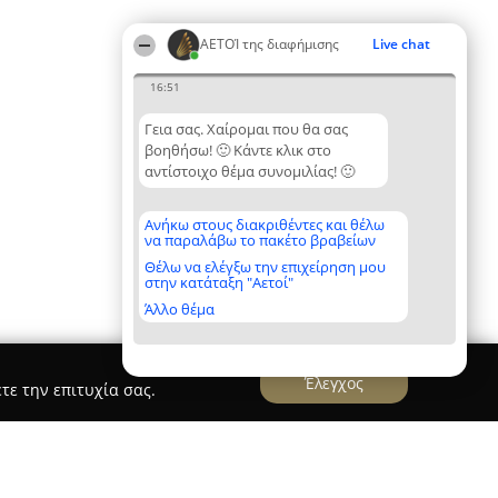
ΑΕΤΟΊ της διαφήμισης
Live chat
16:51
Γεια σας. Χαίρομαι που θα σας
βοηθήσω! 🙂 Κάντε κλικ στο
αντίστοιχο θέμα συνομιλίας! 🙂
Ανήκω στους διακριθέντες και θέλω
να παραλάβω το πακέτο βραβείων
Θέλω να ελέγξω την επιχείρηση μου
στην κατάταξη "Αετοί"
Άλλο θέμα
Έλεγχος
τε την επιτυχία σας.