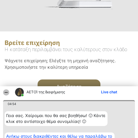
Βρείτε επιχείρηση
Η κατάταξη περιλαμβάνει τους καλύτερους στον κλάδο
Ψάχνετε επιχείρηση; Ελέγξτε τη μηχανή αναζήτησης.
Χρησιμοποιήστε την καλύτερη υπηρεσία
Αναζήτηση
ΑΕΤΟΊ της διαφήμισης
Live chat
04:54
Γεια σας. Χαίρομαι που θα σας βοηθήσω! 🙂 Κάντε
κλικ στο αντίστοιχο θέμα συνομιλίας! 🙂
Διοργανωτής της
Κατάταξη
Επικοινωνία
Ανήκω στους διακριθέντες και θέλω να παραλάβω το
κατάταξης
Διακριθέντες
Επικοινωνία