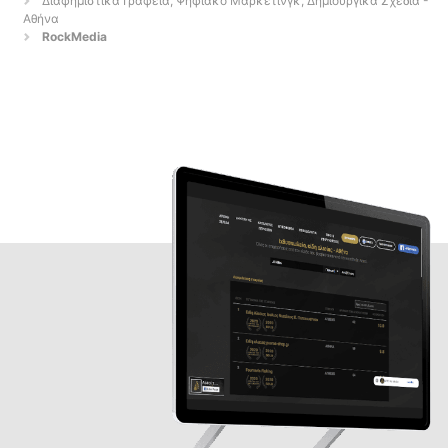
Διαφημιστικά Γραφεία, Ψηφιακό Μάρκετινγκ, Δημιουργικά Σχέδια -
Αθήνα
RockMedia