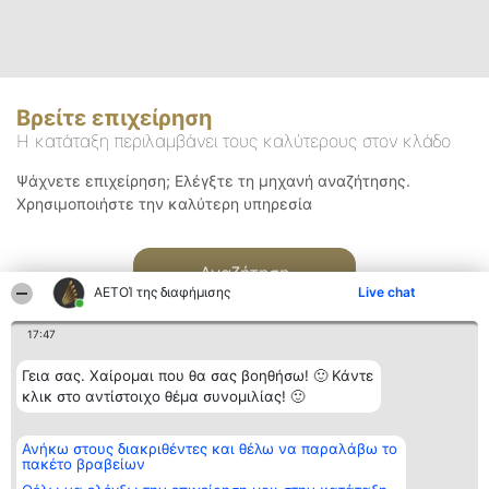
Βρείτε επιχείρηση
Η κατάταξη περιλαμβάνει τους καλύτερους στον κλάδο
Ψάχνετε επιχείρηση; Ελέγξτε τη μηχανή αναζήτησης.
Χρησιμοποιήστε την καλύτερη υπηρεσία
Αναζήτηση
ΑΕΤΟΊ της διαφήμισης
Live chat
17:47
Γεια σας. Χαίρομαι που θα σας βοηθήσω! 🙂 Κάντε
κλικ στο αντίστοιχο θέμα συνομιλίας! 🙂
Διοργανωτής της
Κατάταξη
Επικοινωνία
Ανήκω στους διακριθέντες και θέλω να παραλάβω το
κατάταξης
Διακριθέντες
Επικοινωνία
πακέτο βραβείων
BEAUTIFUL COMPANY
Λίστα όλων
Μονοπρόσωπη ΙΚΕ
των