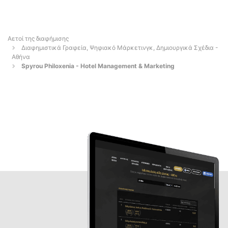
Αετοί της διαφήμισης
Διαφημιστικά Γραφεία, Ψηφιακό Μάρκετινγκ, Δημιουργικά Σχέδια -
Αθήνα
Spyrou Philoxenia - Hotel Management & Marketing