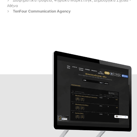
Διαφημιστικά Γραφεία, Ψηφιακό Μάρκετινγκ, Δημιουργικά Σχέδια -
Αθήνα
TenFour Communication Agency