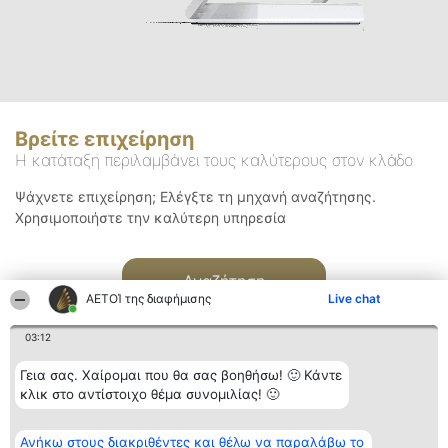
Βρείτε επιχείρηση
Η κατάταξη περιλαμβάνει τους καλύτερους στον κλάδο
Ψάχνετε επιχείρηση; Ελέγξτε τη μηχανή αναζήτησης.
Χρησιμοποιήστε την καλύτερη υπηρεσία
Αναζήτηση
ΑΕΤΟΊ της διαφήμισης
Live chat
03:12
Γεια σας. Χαίρομαι που θα σας βοηθήσω! 🙂 Κάντε
κλικ στο αντίστοιχο θέμα συνομιλίας! 🙂
Διοργανωτής της
Κατάταξη
Επικοινωνία
Ανήκω στους διακριθέντες και θέλω να παραλάβω το
κατάταξης
Διακριθέντες
Επικοινωνία