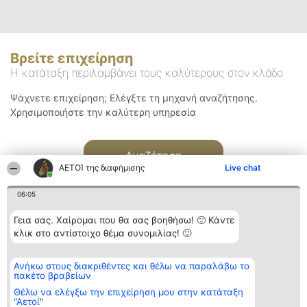
Βρείτε επιχείρηση
Η κατάταξη περιλαμβάνει τους καλύτερους στον κλάδο
Ψάχνετε επιχείρηση; Ελέγξτε τη μηχανή αναζήτησης.
Χρησιμοποιήστε την καλύτερη υπηρεσία
Αναζήτηση
ΑΕΤΟΊ της διαφήμισης
Live chat
06:05
Γεια σας. Χαίρομαι που θα σας βοηθήσω! 🙂 Κάντε
κλικ στο αντίστοιχο θέμα συνομιλίας! 🙂
Διοργανωτής της
Κατάταξη
Επικοινωνία
Ανήκω στους διακριθέντες και θέλω να παραλάβω το
κατάταξης
Διακριθέντες
Επικοινωνία
πακέτο βραβείων
BEAUTIFUL COMPANY
Λίστα όλων
Μονοπρόσωπη ΙΚΕ
των
Θέλω να ελέγξω την επιχείρηση μου στην κατάταξη
ΤΗΛ. ΕΠΙΚΟΙΝΩΝΙΑΣ:
διακριθέντων
"Αετοί"
2104128019