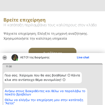
Βρείτε επιχείρηση
Η κατάταξη περιλαμβάνει τους καλύτερους στον κλάδο
Ψάχνετε επιχείρηση; Ελέγξτε τη μηχανή αναζήτησης.
Χρησιμοποιήστε την καλύτερη υπηρεσία
Αναζήτηση
ΑΕΤΟΊ της διαφήμισης
Live chat
11:30
Γεια σας. Χαίρομαι που θα σας βοηθήσω! 🙂 Κάντε
κλικ στο αντίστοιχο θέμα συνομιλίας! 🙂
Διοργανωτής της
Κατάταξη
Επικοινωνία
Ανήκω στους διακριθέντες και θέλω να παραλάβω το
κατάταξης
Διακριθέντες
Επικοινωνία
πακέτο βραβείων
BEAUTIFUL COMPANY
Λίστα όλων
Μονοπρόσωπη ΙΚΕ
των
Θέλω να ελέγξω την επιχείρηση μου στην κατάταξη
ΤΗΛ. ΕΠΙΚΟΙΝΩΝΙΑΣ:
διακριθέντων
"Αετοί"
2104128019