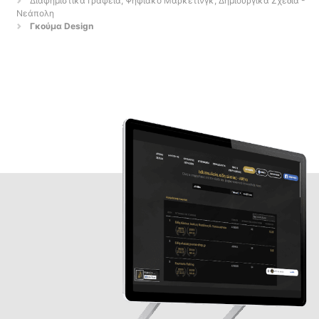
Διαφημιστικά Γραφεία, Ψηφιακό Μάρκετινγκ, Δημιουργικά Σχέδια -
Νεάπολη
Γκούμα Design