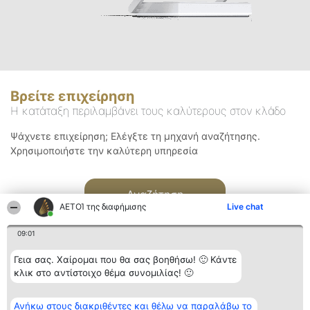
Βρείτε επιχείρηση
Η κατάταξη περιλαμβάνει τους καλύτερους στον κλάδο
Ψάχνετε επιχείρηση; Ελέγξτε τη μηχανή αναζήτησης.
Χρησιμοποιήστε την καλύτερη υπηρεσία
Αναζήτηση
ΑΕΤΟΊ της διαφήμισης
Live chat
09:01
Γεια σας. Χαίρομαι που θα σας βοηθήσω! 🙂 Κάντε
κλικ στο αντίστοιχο θέμα συνομιλίας! 🙂
Διοργανωτής της
Κατάταξη
Επικοινωνία
Ανήκω στους διακριθέντες και θέλω να παραλάβω το
κατάταξης
Διακριθέντες
Επικοινωνία