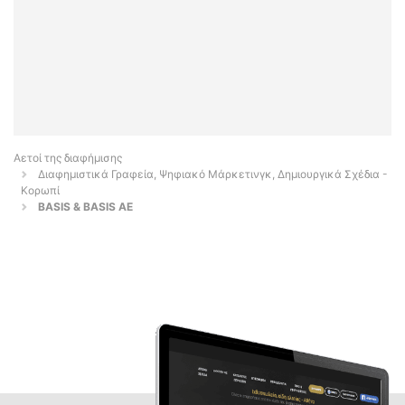
Αετοί της διαφήμισης
Διαφημιστικά Γραφεία, Ψηφιακό Μάρκετινγκ, Δημιουργικά Σχέδια -
Κορωπί
BASIS & BASIS AE