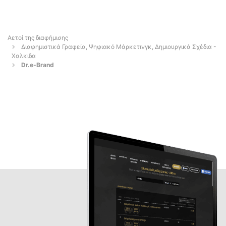
Αετοί της διαφήμισης
Διαφημιστικά Γραφεία, Ψηφιακό Μάρκετινγκ, Δημιουργικά Σχέδια -
Χαλκιδα
Dr.e-Brand