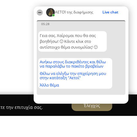
ΑΕΤΟΊ της διαφήμισης
Live chat
05:28
Γεια σας. Χαίρομαι που θα σας
βοηθήσω! 🙂 Κάντε κλικ στο
αντίστοιχο θέμα συνομιλίας! 🙂
Ανήκω στους διακριθέντες και θέλω
να παραλάβω το πακέτο βραβείων
Θέλω να ελέγξω την επιχείρηση μου
στην κατάταξη "Αετοί"
Άλλο θέμα
Έλεγχος
τε την επιτυχία σας.
eys