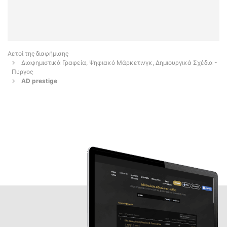
Αετοί της διαφήμισης
Διαφημιστικά Γραφεία, Ψηφιακό Μάρκετινγκ, Δημιουργικά Σχέδια -
Πυργος
AD prestige