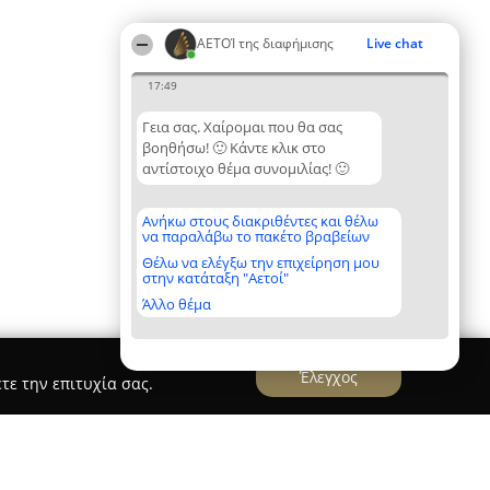
ΑΕΤΟΊ της διαφήμισης
Live chat
17:49
Γεια σας. Χαίρομαι που θα σας
βοηθήσω! 🙂 Κάντε κλικ στο
αντίστοιχο θέμα συνομιλίας! 🙂
Ανήκω στους διακριθέντες και θέλω
να παραλάβω το πακέτο βραβείων
Θέλω να ελέγξω την επιχείρηση μου
στην κατάταξη "Αετοί"
Άλλο θέμα
Έλεγχος
τε την επιτυχία σας.
ers