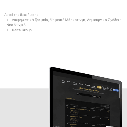
Αετοί της διαφήμισης
Διαφημιστικά Γραφεία, Ψηφιακό Μάρκετινγκ, Δημιουργικά Σχέδια -
Νέο Ψυχικό
Delta Group