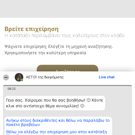
Βρείτε επιχείρηση
Η κατάταξη περιλαμβάνει τους καλύτερους στον κλάδο
Ψάχνετε επιχείρηση; Ελέγξτε τη μηχανή αναζήτησης.
Χρησιμοποιήστε την καλύτερη υπηρεσία
Αναζήτηση
ΑΕΤΟΊ της διαφήμισης
Live chat
06:22
Γεια σας. Χαίρομαι που θα σας βοηθήσω! 🙂 Κάντε
κλικ στο αντίστοιχο θέμα συνομιλίας! 🙂
Διοργανωτής της
Κατάταξη
Επικοινωνία
Ανήκω στους διακριθέντες και θέλω να παραλάβω το
κατάταξης
Διακριθέντες
Επικοινωνία
πακέτο βραβείων
BEAUTIFUL COMPANY
Λίστα όλων
Μονοπρόσωπη ΙΚΕ
των
Θέλω να ελέγξω την επιχείρηση μου στην κατάταξη
ΤΗΛ. ΕΠΙΚΟΙΝΩΝΙΑΣ:
διακριθέντων