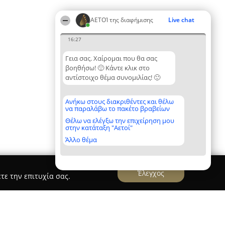
ΑΕΤΟΊ της διαφήμισης
Live chat
16:27
Γεια σας. Χαίρομαι που θα σας
βοηθήσω! 🙂 Κάντε κλικ στο
αντίστοιχο θέμα συνομιλίας! 🙂
Ανήκω στους διακριθέντες και θέλω
να παραλάβω το πακέτο βραβείων
Θέλω να ελέγξω την επιχείρηση μου
στην κατάταξη "Αετοί"
Άλλο θέμα
Έλεγχος
τε την επιτυχία σας.
reece, SEO Specialists, Medusa Group