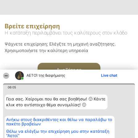
Βρείτε επιχείρηση
Η κατάταξη περιλαμβάνει τους καλύτερους στον κλάδο
Ψάχνετε επιχείρηση; Ελέγξτε τη μηχανή αναζήτησης.
Χρησιμοποιήστε την καλύτερη υπηρεσία
Αναζήτηση
ΑΕΤΟΊ της διαφήμισης
Live chat
06:05
Γεια σας. Χαίρομαι που θα σας βοηθήσω! 🙂 Κάντε
κλικ στο αντίστοιχο θέμα συνομιλίας! 🙂
Διοργανωτής της
Κατάταξη
Επικοινωνία
Ανήκω στους διακριθέντες και θέλω να παραλάβω το
κατάταξης
Διακριθέντες
Επικοινωνία
πακέτο βραβείων
BEAUTIFUL COMPANY
Λίστα όλων
Μονοπρόσωπη ΙΚΕ
των
Θέλω να ελέγξω την επιχείρηση μου στην κατάταξη
ΤΗΛ. ΕΠΙΚΟΙΝΩΝΙΑΣ:
διακριθέντων
"Αετοί"
2104128019