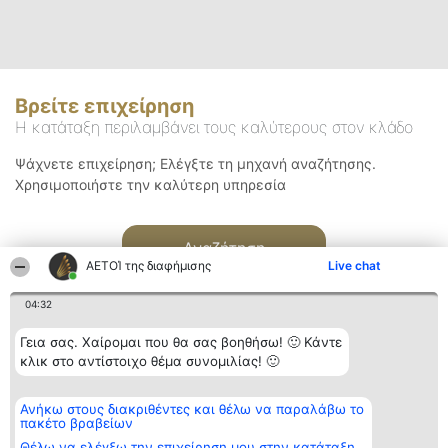
Βρείτε επιχείρηση
Η κατάταξη περιλαμβάνει τους καλύτερους στον κλάδο
Ψάχνετε επιχείρηση; Ελέγξτε τη μηχανή αναζήτησης.
Χρησιμοποιήστε την καλύτερη υπηρεσία
Αναζήτηση
ΑΕΤΟΊ της διαφήμισης
Live chat
04:32
Γεια σας. Χαίρομαι που θα σας βοηθήσω! 🙂 Κάντε
κλικ στο αντίστοιχο θέμα συνομιλίας! 🙂
Διοργανωτής της
Κατάταξη
Επικοινωνία
Ανήκω στους διακριθέντες και θέλω να παραλάβω το
κατάταξης
Διακριθέντες
Επικοινωνία
πακέτο βραβείων
BEAUTIFUL COMPANY
Λίστα όλων
Μονοπρόσωπη ΙΚΕ
των
Θέλω να ελέγξω την επιχείρηση μου στην κατάταξη