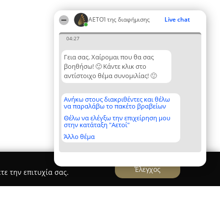
ΑΕΤΟΊ της διαφήμισης
Live chat
04:27
Γεια σας. Χαίρομαι που θα σας
βοηθήσω! 🙂 Κάντε κλικ στο
αντίστοιχο θέμα συνομιλίας! 🙂
Ανήκω στους διακριθέντες και θέλω
να παραλάβω το πακέτο βραβείων
Θέλω να ελέγξω την επιχείρηση μου
στην κατάταξη "Αετοί"
Άλλο θέμα
Έλεγχος
τε την επιτυχία σας.