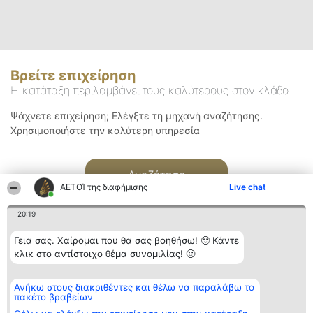
Βρείτε επιχείρηση
Η κατάταξη περιλαμβάνει τους καλύτερους στον κλάδο
Ψάχνετε επιχείρηση; Ελέγξτε τη μηχανή αναζήτησης.
Χρησιμοποιήστε την καλύτερη υπηρεσία
Αναζήτηση
ΑΕΤΟΊ της διαφήμισης
Live chat
20:19
Γεια σας. Χαίρομαι που θα σας βοηθήσω! 🙂 Κάντε
κλικ στο αντίστοιχο θέμα συνομιλίας! 🙂
Διοργανωτής της
Κατάταξη
Επικοινωνία
Ανήκω στους διακριθέντες και θέλω να παραλάβω το
κατάταξης
Διακριθέντες
Επικοινωνία
πακέτο βραβείων
BEAUTIFUL COMPANY
Λίστα όλων
Μονοπρόσωπη ΙΚΕ
των