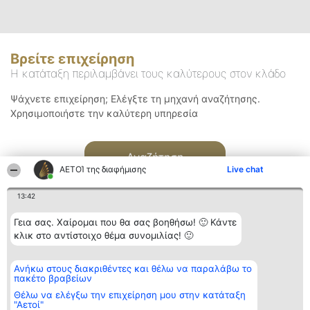
Βρείτε επιχείρηση
Η κατάταξη περιλαμβάνει τους καλύτερους στον κλάδο
Ψάχνετε επιχείρηση; Ελέγξτε τη μηχανή αναζήτησης.
Χρησιμοποιήστε την καλύτερη υπηρεσία
Αναζήτηση
ΑΕΤΟΊ της διαφήμισης
Live chat
13:42
Γεια σας. Χαίρομαι που θα σας βοηθήσω! 🙂 Κάντε
κλικ στο αντίστοιχο θέμα συνομιλίας! 🙂
Διοργανωτής της
Κατάταξη
Επικοινωνία
Ανήκω στους διακριθέντες και θέλω να παραλάβω το
κατάταξης
Διακριθέντες
Επικοινωνία
πακέτο βραβείων
BEAUTIFUL COMPANY
Λίστα όλων
Μονοπρόσωπη ΙΚΕ
των
Θέλω να ελέγξω την επιχείρηση μου στην κατάταξη
ΤΗΛ. ΕΠΙΚΟΙΝΩΝΙΑΣ:
διακριθέντων
"Αετοί"
2104128019