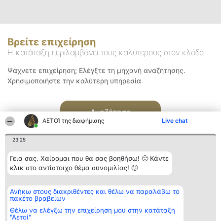
Βρείτε επιχείρηση
Η κατάταξη περιλαμβάνει τους καλύτερους στον κλάδο
Ψάχνετε επιχείρηση; Ελέγξτε τη μηχανή αναζήτησης.
Χρησιμοποιήστε την καλύτερη υπηρεσία
Αναζήτηση
ΑΕΤΟΊ της διαφήμισης
Live chat
23:25
Γεια σας. Χαίρομαι που θα σας βοηθήσω! 🙂 Κάντε
κλικ στο αντίστοιχο θέμα συνομιλίας! 🙂
Διοργανωτής της
Κατάταξη
Επικοινωνία
Ανήκω στους διακριθέντες και θέλω να παραλάβω το
κατάταξης
Διακριθέντες
Επικοινωνία
πακέτο βραβείων
BEAUTIFUL COMPANY
Λίστα όλων
Μονοπρόσωπη ΙΚΕ
των
Θέλω να ελέγξω την επιχείρηση μου στην κατάταξη
ΤΗΛ. ΕΠΙΚΟΙΝΩΝΙΑΣ:
διακριθέντων
"Αετοί"
2104128019