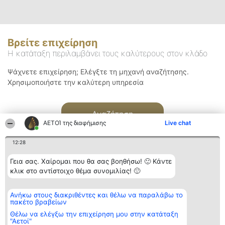
Βρείτε επιχείρηση
Η κατάταξη περιλαμβάνει τους καλύτερους στον κλάδο
Ψάχνετε επιχείρηση; Ελέγξτε τη μηχανή αναζήτησης.
Χρησιμοποιήστε την καλύτερη υπηρεσία
Αναζήτηση
ΑΕΤΟΊ της διαφήμισης
Live chat
12:28
Γεια σας. Χαίρομαι που θα σας βοηθήσω! 🙂 Κάντε
κλικ στο αντίστοιχο θέμα συνομιλίας! 🙂
Διοργανωτής της
Κατάταξη
Επικοινωνία
Ανήκω στους διακριθέντες και θέλω να παραλάβω το
κατάταξης
Διακριθέντες
Επικοινωνία
πακέτο βραβείων
BEAUTIFUL COMPANY
Λίστα όλων
Μονοπρόσωπη ΙΚΕ
των
Θέλω να ελέγξω την επιχείρηση μου στην κατάταξη
ΤΗΛ. ΕΠΙΚΟΙΝΩΝΙΑΣ:
διακριθέντων
"Αετοί"
2104128019