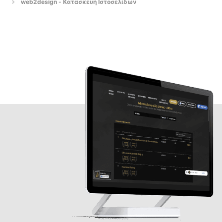
web2design - Κατασκευή Ιστοσελίδων