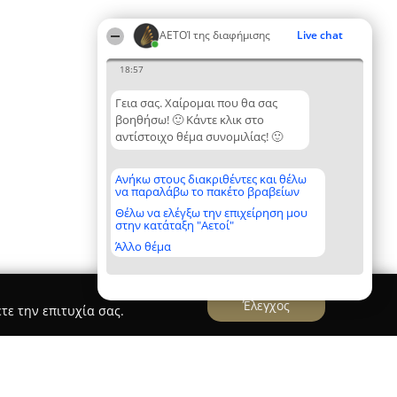
ΑΕΤΟΊ της διαφήμισης
Live chat
18:57
Γεια σας. Χαίρομαι που θα σας
βοηθήσω! 🙂 Κάντε κλικ στο
αντίστοιχο θέμα συνομιλίας! 🙂
Ανήκω στους διακριθέντες και θέλω
να παραλάβω το πακέτο βραβείων
Θέλω να ελέγξω την επιχείρηση μου
στην κατάταξη "Αετοί"
Άλλο θέμα
Έλεγχος
τε την επιτυχία σας.
s.gr