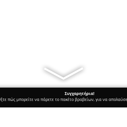
Συγχαρητήρια!
γξτε πώς μπορείτε να πάρετε το πακέτο βραβείων, για να απολαύσε
ηφιακό Μάρκετινγκ, Δημιουργικά Σχέδια - Συκιεσ
businessbasic