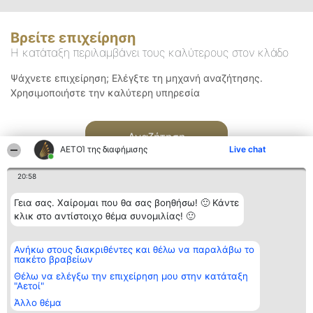
Βρείτε επιχείρηση
Η κατάταξη περιλαμβάνει τους καλύτερους στον κλάδο
Ψάχνετε επιχείρηση; Ελέγξτε τη μηχανή αναζήτησης.
Χρησιμοποιήστε την καλύτερη υπηρεσία
Αναζήτηση
ΑΕΤΟΊ της διαφήμισης
Live chat
20:58
Γεια σας. Χαίρομαι που θα σας βοηθήσω! 🙂 Κάντε
κλικ στο αντίστοιχο θέμα συνομιλίας! 🙂
Διοργανωτής της
Κατάταξη
Επικοινωνία
Ανήκω στους διακριθέντες και θέλω να παραλάβω το
κατάταξης
Διακριθέντες
Επικοινωνία
πακέτο βραβείων
BEAUTIFUL COMPANY
Λίστα όλων
Μονοπρόσωπη ΙΚΕ
των
Θέλω να ελέγξω την επιχείρηση μου στην κατάταξη
ΤΗΛ. ΕΠΙΚΟΙΝΩΝΙΑΣ:
διακριθέντων
"Αετοί"
2104128019
Μεθοδολογία
Άλλο θέμα
email:
Όροι &
aetoi@beautifulcompany.co
προϋποθέσεις